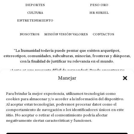
DEPORTES
PESO ORO
CULTURA
HR SURIEL
ENTRETENIMIENTO
NOSOTROS
MISIÓN VISIÓN VALORES
CONTACTOS
“La humanidad todavía puede pensar que existen arquetipos,
estereotipos, comunidades, subculturas, minorías, fronteras y diásporas,
con la finalidad de justificar su relevancia en el mundo.
¿Acaso es una pregunta difícil de responder? ¿Puede encontrar su
respuesta al instante, otorgando al receptor cuestionado espacio y
Manejar
velocidad suficiente para responder correctamente? De no ser así, el que
calla otorga.
Para brindar la mejor experiencia, utilizamos tecnologías como
El concepto de familia no está limitado exclusivamente a la sangre; seres
cookies para almacenar y/o acceder a la información del dispositivo.
que surgen en nuestro diario vivir suelen pesar más que los
Al aceptar estas tecnologías, podremos procesar datos como el
emparentados. Más bien, el apego de estas dos versiones de seres
comportamiento de navegación o los identificadores únicos en este
queridos mueve ideales provenientes de sus vivencias.
sitio. No aceptar o retirar el consentimiento podría afectar
negativamente ciertas características y funciones.
This is for nuestra gente.” – HRSuriel