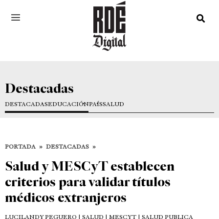
Destacadas
DESTACADAS
EDUCACIÓN
PAÍS
SALUD
PORTADA
»
DESTACADAS
»
Salud y MESCyT establecen
criterios para validar títulos
médicos extranjeros
LUCILANDY PEGUERO
| SALUD | MESCYT | SALUD PUBLICA