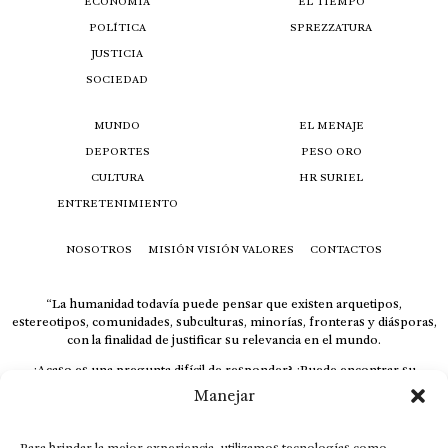
ECONOMÍA
EL TIEMPO
POLÍTICA
SPREZZATURA
JUSTICIA
SOCIEDAD
MUNDO
EL MENAJE
DEPORTES
PESO ORO
CULTURA
HR SURIEL
ENTRETENIMIENTO
NOSOTROS
MISIÓN VISIÓN VALORES
CONTACTOS
“La humanidad todavía puede pensar que existen arquetipos,
estereotipos, comunidades, subculturas, minorías, fronteras y diásporas,
con la finalidad de justificar su relevancia en el mundo.
¿Acaso es una pregunta difícil de responder? ¿Puede encontrar su
respuesta al instante, otorgando al receptor cuestionado espacio y
Manejar
velocidad suficiente para responder correctamente? De no ser así, el que
calla otorga.