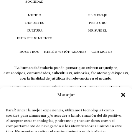
SOCIEDAD
MUNDO
EL MENAJE
DEPORTES
PESO ORO
CULTURA
HR SURIEL
ENTRETENIMIENTO
NOSOTROS
MISIÓN VISIÓN VALORES
CONTACTOS
“La humanidad todavía puede pensar que existen arquetipos,
estereotipos, comunidades, subculturas, minorías, fronteras y diásporas,
con la finalidad de justificar su relevancia en el mundo.
¿Acaso es una pregunta difícil de responder? ¿Puede encontrar su
respuesta al instante, otorgando al receptor cuestionado espacio y
Manejar
velocidad suficiente para responder correctamente? De no ser así, el que
calla otorga.
Para brindar la mejor experiencia, utilizamos tecnologías como
El concepto de familia no está limitado exclusivamente a la sangre; seres
cookies para almacenar y/o acceder a la información del dispositivo.
que surgen en nuestro diario vivir suelen pesar más que los
Al aceptar estas tecnologías, podremos procesar datos como el
emparentados. Más bien, el apego de estas dos versiones de seres
comportamiento de navegación o los identificadores únicos en este
queridos mueve ideales provenientes de sus vivencias.
sitio. No aceptar o retirar el consentimiento podría afectar