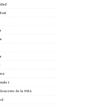
idad
Fati
a
a
a
e
tes
mula 1
loncesto de la NBA
ol