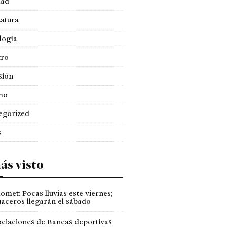
dad
atura
logía
tro
sión
mo
egorized
s
ás visto
omet: Pocas lluvias este viernes;
aceros llegarán el sábado
ciaciones de Bancas deportivas