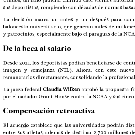
Unidos, un fallo judicial emitido este viernes autoriza
sus deportistas, rompiendo con décadas de normas basa
La decisión marca un antes y un después para comp
baloncesto universitario, que generan miles de millones
y patrocinios, especialmente bajo el paraguas de la NC
De la beca al salario
Desde 2021, los deportistas podían beneficiarse de cont
imagen y semejanza (NIL). Ahora, con este nuevo 
remunerarlos directamente, consolidando la profesional
La jueza federal
Claudia Wilken
aprobó la propuesta fin
por el nadador Grant House contra la NCAA y sus cinco 
Compensación retroactiva
El acuerdo establece que las universidades podrán distr
entre sus atletas, además de destinar 2,700 millones 