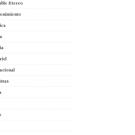
ble Etereo
tenimiento
ica
a
ia
iel
acional
istas
a
o