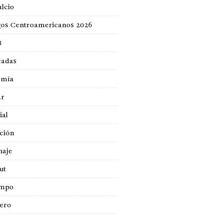
lcio
gos Centroamericanos 2026
B
cadas
omía
ar
ial
ción
naje
ut
empo
jero