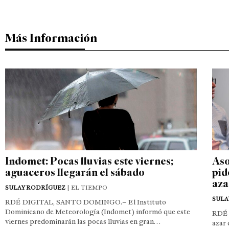
Más Información
Indomet: Pocas lluvias este viernes;
Aso
aguaceros llegarán el sábado
pid
aza
SULAY RODRÍGUEZ
| EL TIEMPO
SULA
RDÉ DIGITAL, SANTO DOMINGO.– El Instituto
Dominicano de Meteorología (Indomet) informó que este
RDÉ 
viernes predominarán las pocas lluvias en gran…
azar 