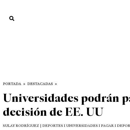
PORTADA
PAÍS
ECONOMÍA
POLÍTICA
JUSTICIA
MUNDO
Destacadas
DEPORTES
DESTACADAS
PORTADA
»
DESTACADAS
»
Universidades podrán pa
decisión de EE. UU
SULAY RODRÍGUEZ
| DEPORTES I UNIVERSIDADES I PAGAR I DEPORT