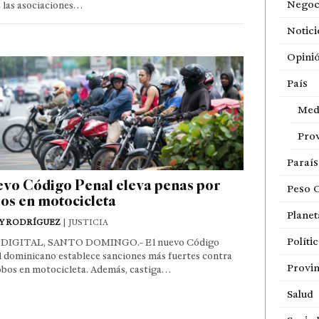
Negoc
 las asociaciones…
Notici
Opini
País
Med
Prov
Paraí
vo Código Penal eleva penas por
Peso 
os en motocicleta
Planet
Y RODRÍGUEZ
| JUSTICIA
Políti
DIGITAL, SANTO DOMINGO.- El nuevo Código
 dominicano establece sanciones más fuertes contra
Provin
obos en motocicleta. Además, castiga…
Salud