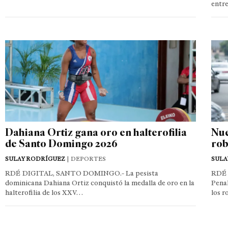
entre
Dahiana Ortiz gana oro en halterofilia
Nue
de Santo Domingo 2026
rob
SULAY RODRÍGUEZ
| DEPORTES
SULA
RDÉ DIGITAL, SANTO DOMINGO.- La pesista
RDÉ 
dominicana Dahiana Ortiz conquistó la medalla de oro en la
Penal
halterofilia de los XXV…
los r