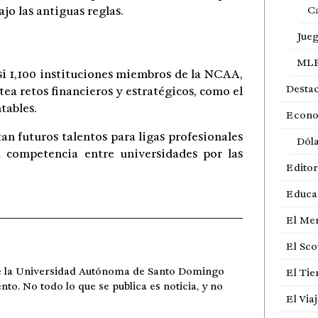
jo las antiguas reglas.
Ca
Jue
ML
i 1,100 instituciones miembros de la NCAA,
Desta
ea retos financieros y estratégicos, como el
tables.
Econ
an futuros talentos para ligas profesionales
Dól
 competencia entre universidades por las
Editor
Educa
El Me
El Sco
de la Universidad Autónoma de Santo Domingo
El Ti
ento. No todo lo que se publica es noticia, y no
El Via