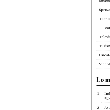
Socie
Sprezz
Tecno
Tea
Televi
Turis
Uncat
Video
Lo m
Ind
agu
Aso