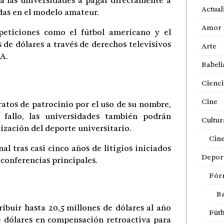
 a las universidades a pagar directamente a
Actual
das en el modelo amateur.
Amor 
eticiones como el fútbol americano y el
 de dólares a través de derechos televisivos
Arte
AA.
Babeli
Cienci
Cine
ratos de patrocinio por el uso de su nombre,
fallo, las universidades también podrán
Cultur
ización del deporte universitario.
Cin
al tras casi cinco años de litigios iniciados
Depor
conferencias principales.
Fór
Ba
ibuir hasta 20,5 millones de dólares al año
Fútb
de dólares en compensación retroactiva para