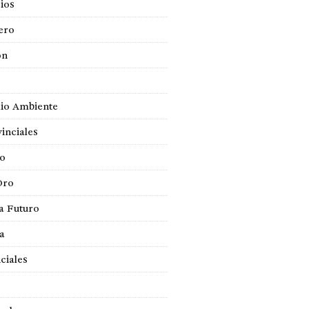
ios
ero
ón
io Ambiente
inciales
so
Oro
a Futuro
ca
ciales