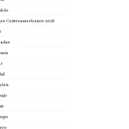
lcio
gos Centroamericanos 2026
B
cadas
omía
ar
ial
ción
naje
ut
empo
jero