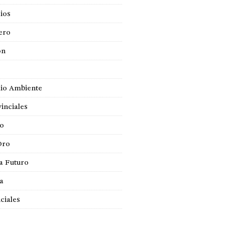
ios
ero
ón
io Ambiente
inciales
so
Oro
a Futuro
ca
ciales