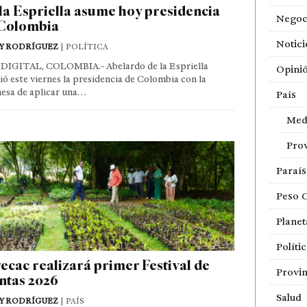
la Espriella asume hoy presidencia
Negoc
Colombia
Notici
Y RODRÍGUEZ
| POLÍTICA
DIGITAL, COLOMBIA.- Abelardo de la Espriella
Opini
ó este viernes la presidencia de Colombia con la
esa de aplicar una…
País
Med
Prov
Paraí
Peso 
Planet
Políti
ecac realizará primer Festival de
Provin
ntas 2026
Salud
Y RODRÍGUEZ
| PAÍS