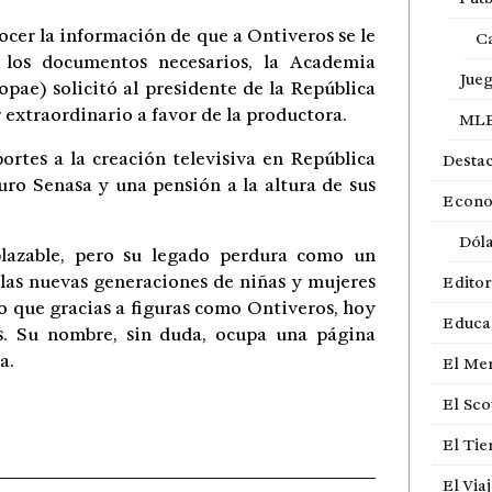
cer la información de que a Ontiveros se le
Ca
 los documentos necesarios, la Academia
Jue
pae) solicitó al presidente de la República
 extraordinario a favor de la productora.
ML
ortes a la creación televisiva en República
Desta
uro Senasa y una pensión a la altura de sus
Econ
Dól
plazable, pero su legado perdura como un
 las nuevas generaciones de niñas y mujeres
Editor
o que gracias a figuras como Ontiveros, hoy
Educa
s. Su nombre, sin duda, ocupa una página
a.
El Me
El Sco
El Ti
El Via