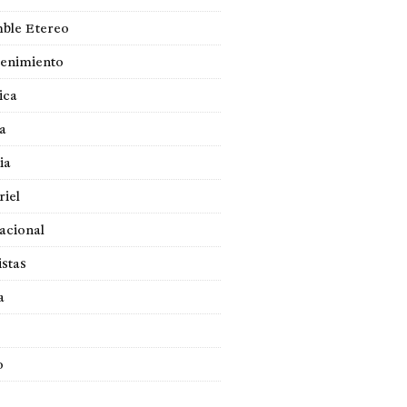
ble Etereo
tenimiento
ica
a
ia
iel
acional
istas
a
o