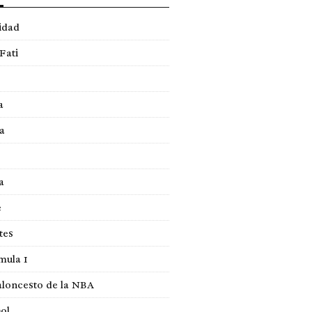
idad
Fati
a
a
a
e
tes
mula 1
loncesto de la NBA
ol