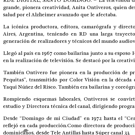
RDÉ DIGITAL, SANTO DOMINGO. – La televisión domi
grande, pionera creatividad, Anita Ontiveros, quien d
salud por el Alzheimer avanzado que le afectaba.
La icónica productora, editora, camarógrafa y direct
Aires, Argentina, teniendo en RD una larga trayec
generación de realizadores y técnicos del mundo audio
Llegó al país en 1967 como bailarina junto a su esposo
en la realización de televisión. Se destacó por la creati
También Ontivero fue pionera en la producción de pro
Pequitas”, transmitido por Color Visión en la década 
Yaqui Núñez del Risco. También era bailarina y coreógr
Rompiendo esquemas laborales, Ontiveros se convir
estudio y Directora técnica del canal, dirigiendo progra
Desde “Domingo de mi Ciudad” en 1972 hasta el “Cert
reflejó en cada producción.Como directora de producció
dominicanos, desde Tele Antillas hasta Súper canal 33.