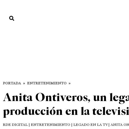
PORTADA
PAÍS
ECONOMÍA
POLÍTICA
JUSTICIA
MUNDO
Entretenimiento
DESTACADAS
ENTRETENIMIENTO
PORTADA
»
ENTRETENIMIENTO
»
Anita Ontiveros, un lega
producción en la televi
RDE DIGITAL
| ENTRETENIMIENTO | LEGADO EN LA TV | ANITA O