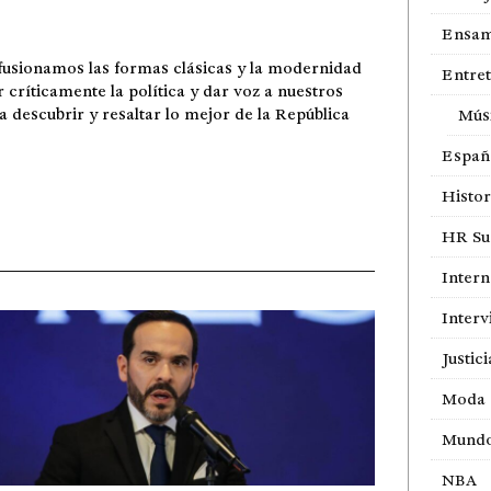
Ensam
fusionamos las formas clásicas y la modernidad
Entre
r críticamente la política y dar voz a nuestros
ra descubrir y resaltar lo mejor de la República
Mús
Españ
Histor
HR Sur
Intern
Interv
Justici
Moda
Mund
NBA