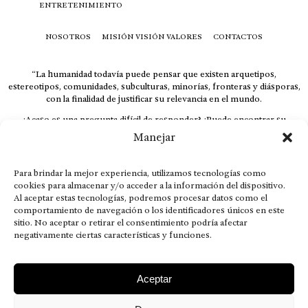
ENTRETENIMIENTO
NOSOTROS
MISIÓN VISIÓN VALORES
CONTACTOS
“La humanidad todavía puede pensar que existen arquetipos,
estereotipos, comunidades, subculturas, minorías, fronteras y diásporas,
con la finalidad de justificar su relevancia en el mundo.
¿Acaso es una pregunta difícil de responder? ¿Puede encontrar su
respuesta al instante, otorgando al receptor cuestionado espacio y
Manejar
velocidad suficiente para responder correctamente? De no ser así, el que
calla otorga.
Para brindar la mejor experiencia, utilizamos tecnologías como
El concepto de familia no está limitado exclusivamente a la sangre; seres
cookies para almacenar y/o acceder a la información del dispositivo.
que surgen en nuestro diario vivir suelen pesar más que los
Al aceptar estas tecnologías, podremos procesar datos como el
emparentados. Más bien, el apego de estas dos versiones de seres
comportamiento de navegación o los identificadores únicos en este
queridos mueve ideales provenientes de sus vivencias.
sitio. No aceptar o retirar el consentimiento podría afectar
negativamente ciertas características y funciones.
This is for nuestra gente.” – HRSuriel
Aceptar