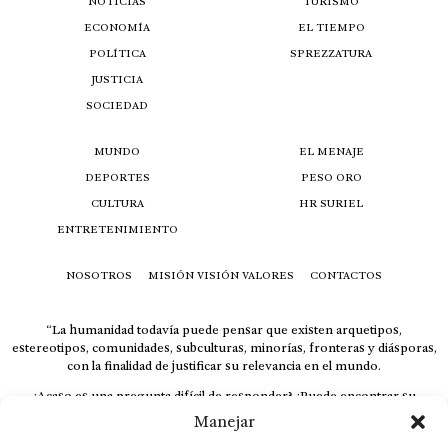
NOTICIAS
TURISMO
ECONOMÍA
EL TIEMPO
POLÍTICA
SPREZZATURA
JUSTICIA
SOCIEDAD
MUNDO
EL MENAJE
DEPORTES
PESO ORO
CULTURA
HR SURIEL
ENTRETENIMIENTO
NOSOTROS
MISIÓN VISIÓN VALORES
CONTACTOS
“La humanidad todavía puede pensar que existen arquetipos,
estereotipos, comunidades, subculturas, minorías, fronteras y diásporas,
con la finalidad de justificar su relevancia en el mundo.
¿Acaso es una pregunta difícil de responder? ¿Puede encontrar su
respuesta al instante, otorgando al receptor cuestionado espacio y
Manejar
velocidad suficiente para responder correctamente? De no ser así, el que